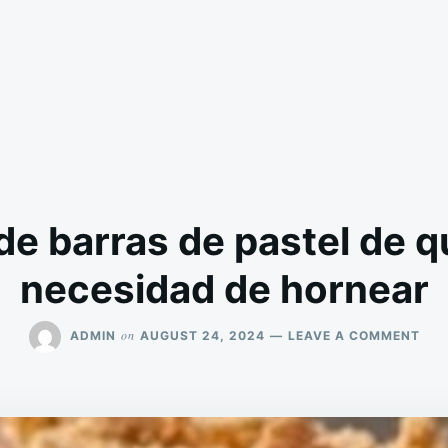
de barras de pastel de q
necesidad de hornear
ON
on
ADMIN
AUGUST 24, 2024
LEAVE A COMMENT
REC
DE
BAR
DE
PAS
DE