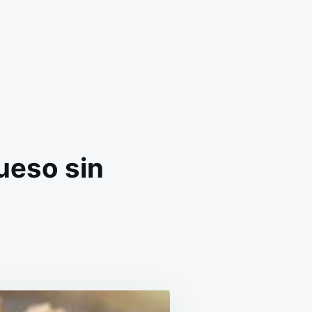
ueso sin
ETA
RAS
TEL