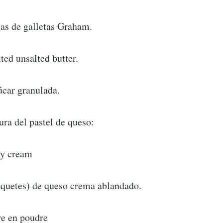
gas de galletas Graham.
ted unsalted butter.
úcar granulada.
ura del pastel de queso:
vy cream
aquetes) de queso crema ablandado.
re en poudre