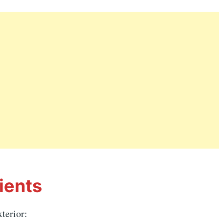
ients
xterior: